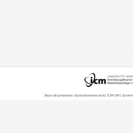
Baza utrzymywana i dystrybuowana przez
ICM UW
| System