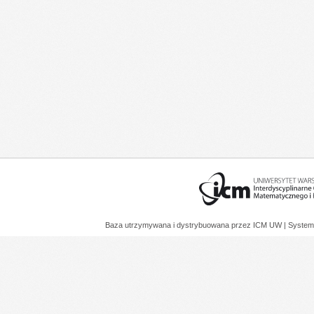
Baza utrzymywana i dystrybuowana przez
ICM UW
| System