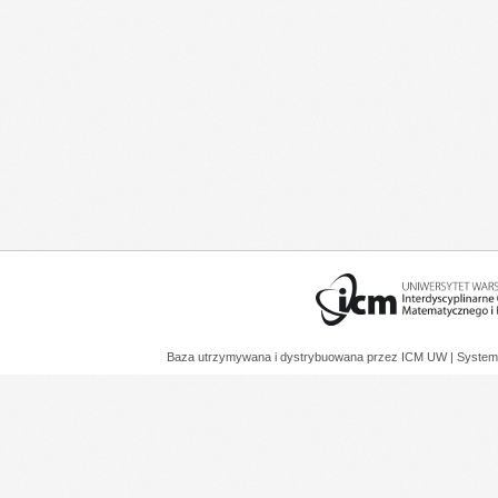
Baza utrzymywana i dystrybuowana przez
ICM UW
| System