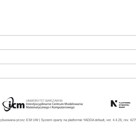
trybuowana przez
ICM UW
| System oparty na platformie
YADDA
default, ver. 4.4.26, rev. 42