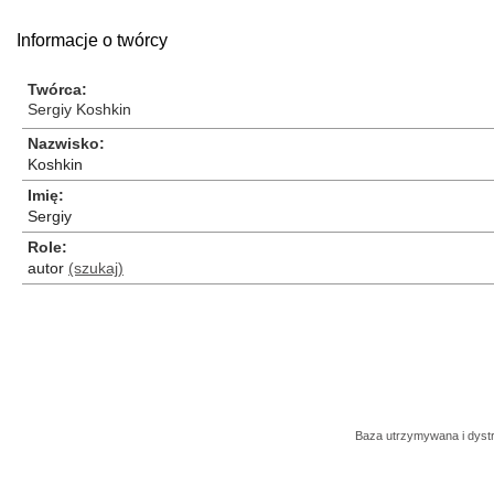
Informacje o twórcy
Twórca
Sergiy Koshkin
Nazwisko
Koshkin
Imię
Sergiy
Role
autor
(szukaj)
Baza utrzymywana i dys