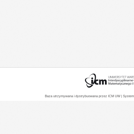
Baza utrzymywana i dystrybuowana przez
ICM UW
| System