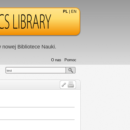
PL
|
EN
nowej Bibliotece Nauki.
O nas
Pomoc
test