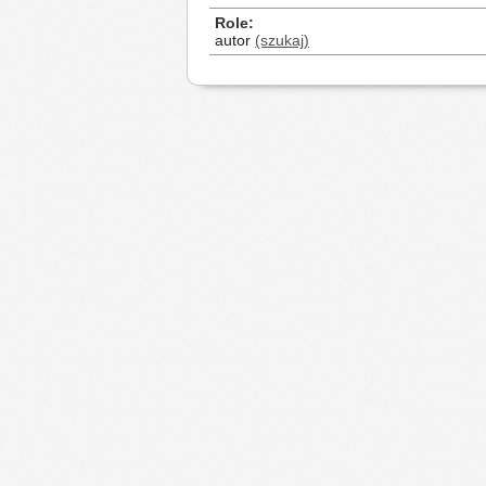
Role
autor
(szukaj)