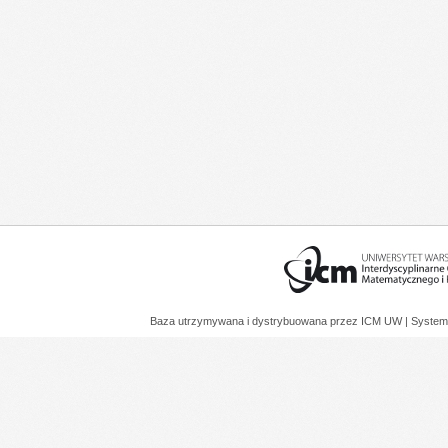
Baza utrzymywana i dystrybuowana przez
ICM UW
| System