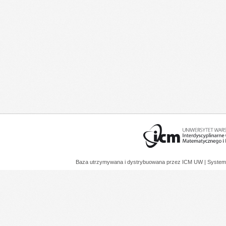
Baza utrzymywana i dystrybuowana przez
ICM UW
| System