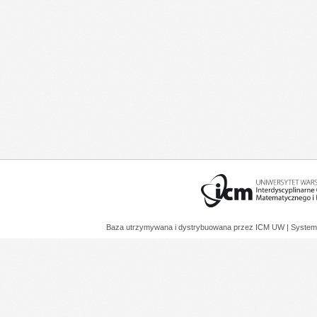
Baza utrzymywana i dystrybuowana przez
ICM UW
| System