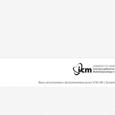
Baza utrzymywana i dystrybuowana przez
ICM UW
| System