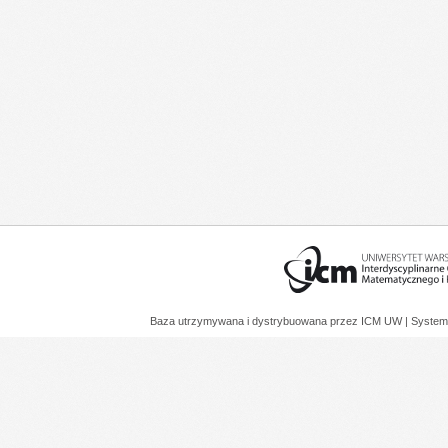
Baza utrzymywana i dystrybuowana przez
ICM UW
| System