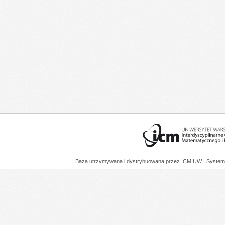
Baza utrzymywana i dystrybuowana przez
ICM UW
| System