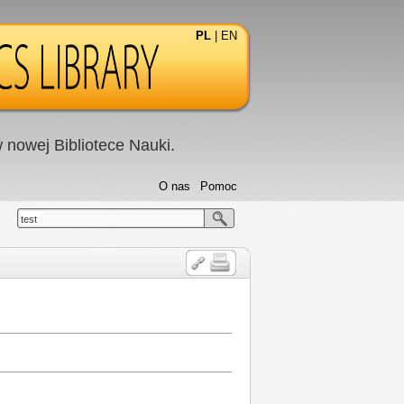
PL
|
EN
nowej Bibliotece Nauki.
O nas
Pomoc
test