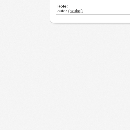
Role
autor
(szukaj)