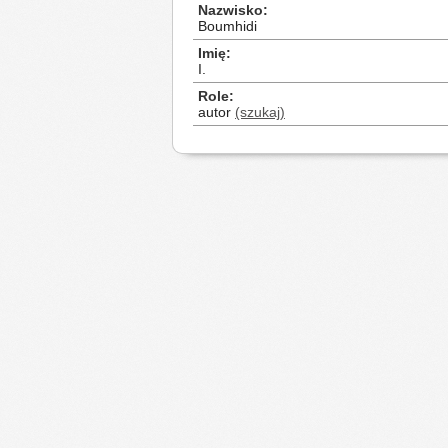
Nazwisko
Boumhidi
Imię
I.
Role
autor
(szukaj)