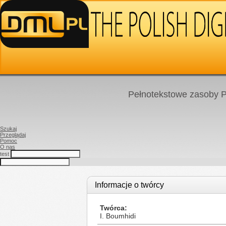
Pełnotekstowe zasoby P
Szukaj
Przeglądaj
Pomoc
O nas
test
Informacje o twórcy
Twórca
I. Boumhidi