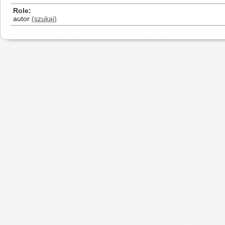
Role
autor
(szukaj)