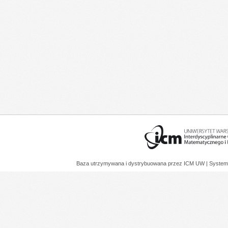
Baza utrzymywana i dystrybuowana przez
ICM UW
| System