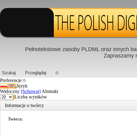
Pełnotekstowe zasoby PLDML oraz innych baz
Zapraszamy
PL
|
EN
Szukaj
Przeglądaj
Preferencje
Język
Widoczny
[Schowaj]
Abstrakt
Liczba wyników
Informacje o twórcy
Twórca