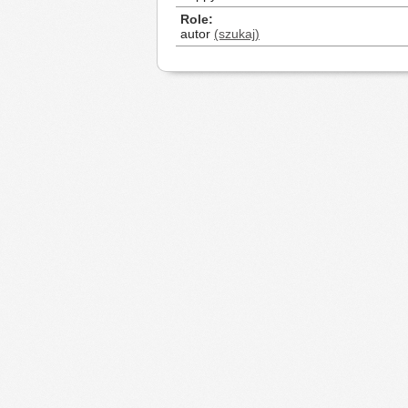
Role
autor
(szukaj)