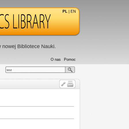
PL
|
EN
nowej Bibliotece Nauki.
O nas
Pomoc
test