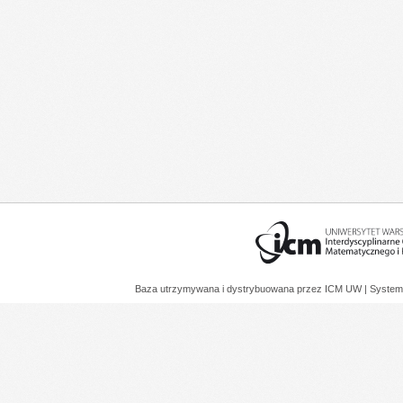
Baza utrzymywana i dystrybuowana przez
ICM UW
| System