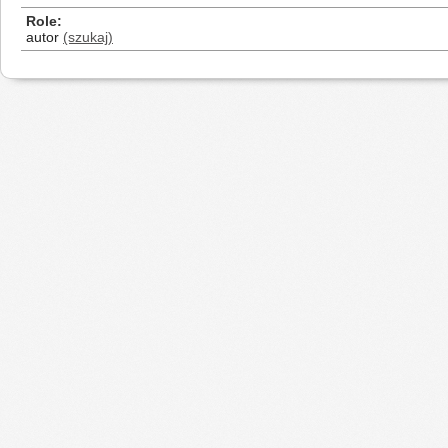
Role
autor
(szukaj)