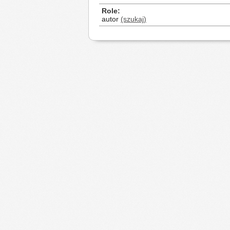
Role
autor
(szukaj)