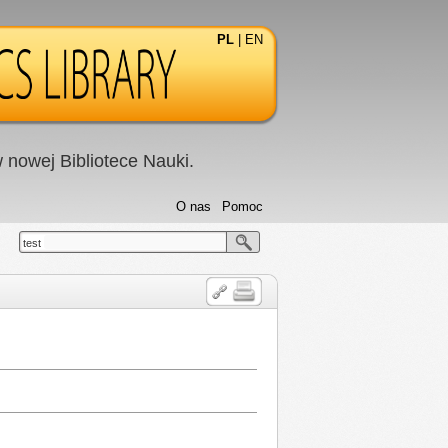
PL
|
EN
nowej Bibliotece Nauki.
O nas
Pomoc
test