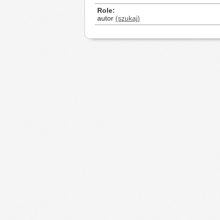
Role
autor
(szukaj)