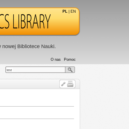
PL
|
EN
nowej Bibliotece Nauki.
O nas
Pomoc
test