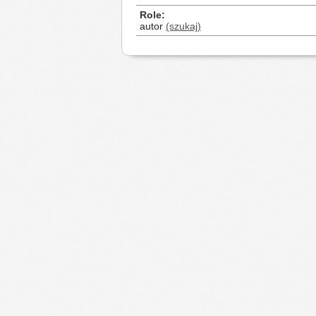
Role
autor
(szukaj)