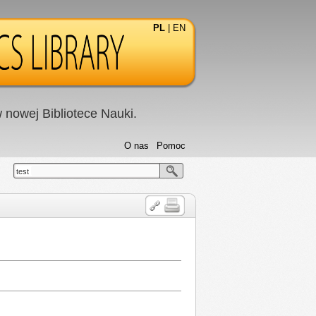
PL
|
EN
nowej Bibliotece Nauki.
O nas
Pomoc
test