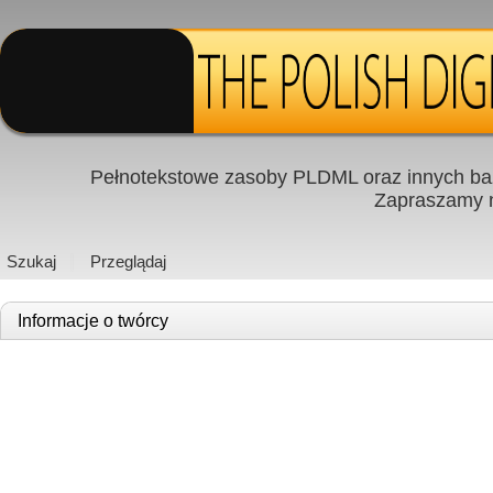
Pełnotekstowe zasoby PLDML oraz innych baz
Zapraszamy
Szukaj
Przeglądaj
Informacje o twórcy
Twórca
Simeon Reich
Nazwisko
Reich
Imię
Simeon