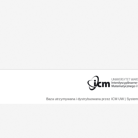
Baza utrzymywana i dystrybuowana przez
ICM UW
| System