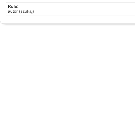
Role
autor
(szukaj)