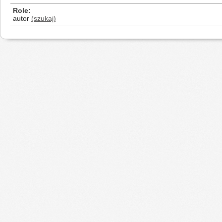
Role
autor
(szukaj)