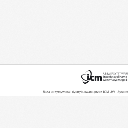
Baza utrzymywana i dystrybuowana przez
ICM UW
| System