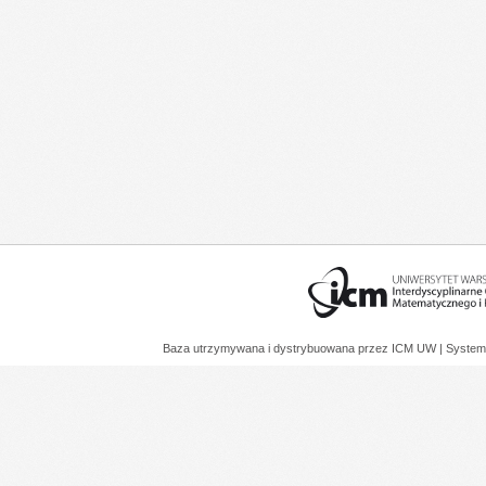
Baza utrzymywana i dystrybuowana przez
ICM UW
| System