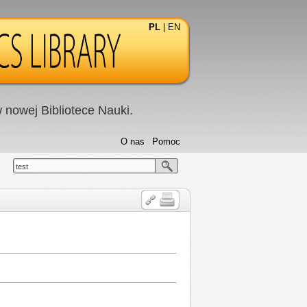
PL
|
EN
nowej Bibliotece Nauki.
O nas
Pomoc
test