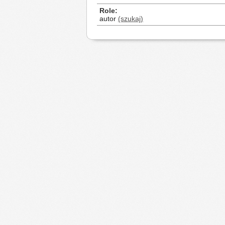
Role
autor
(szukaj)