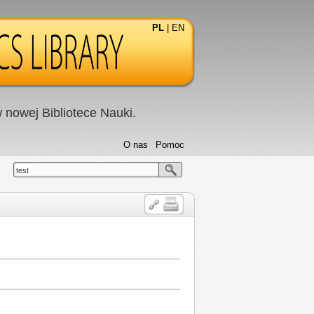
PL
|
EN
nowej Bibliotece Nauki.
O nas
Pomoc
test