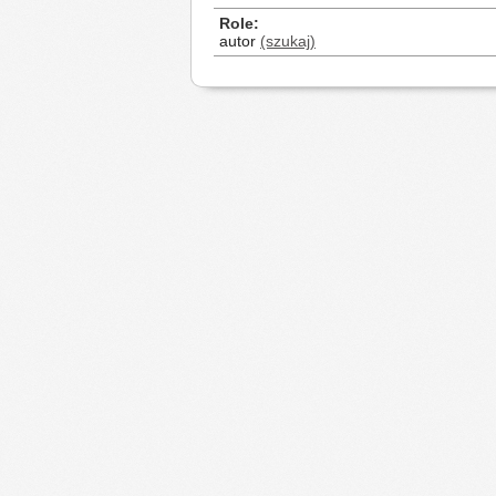
Role
autor
(szukaj)