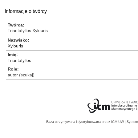
Informacje o twórcy
Twórca
Triantafyllos Xylouris
Nazwisko
Xylouris
Imię
Triantafyllos
Role
autor
(szukaj)
Baza utrzymywana i dystrybuowana przez
ICM UW
| System