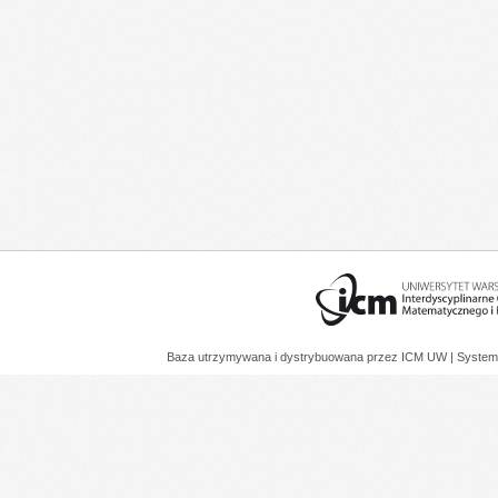
Baza utrzymywana i dystrybuowana przez
ICM UW
| System