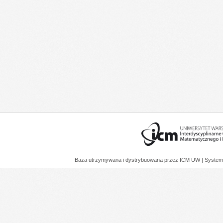
Baza utrzymywana i dystrybuowana przez
ICM UW
| System