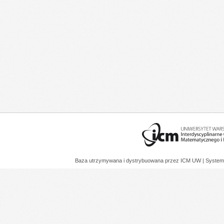
Baza utrzymywana i dystrybuowana przez
ICM UW
| System