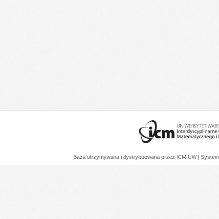
Baza utrzymywana i dystrybuowana przez
ICM UW
| System