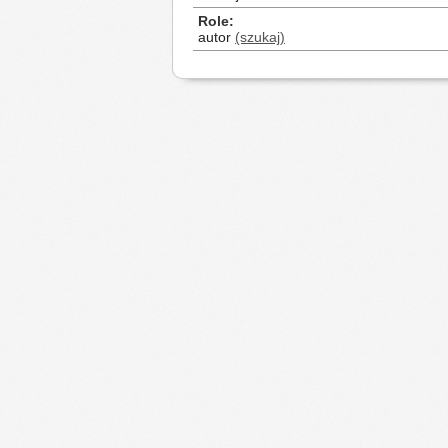
Role
autor
(szukaj)