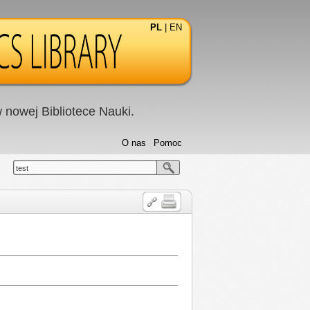
PL
|
EN
nowej Bibliotece Nauki.
O nas
Pomoc
test