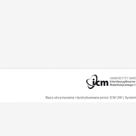
Baza utrzymywana i dystrybuowana przez
ICM UW
| System