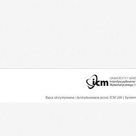
Baza utrzymywana i dystrybuowana przez
ICM UW
| System