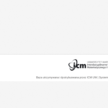
Baza utrzymywana i dystrybuowana przez
ICM UW
| System