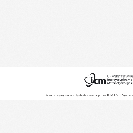
Baza utrzymywana i dystrybuowana przez
ICM UW
| System