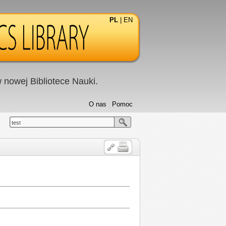
PL
|
EN
nowej Bibliotece Nauki.
O nas
Pomoc
test