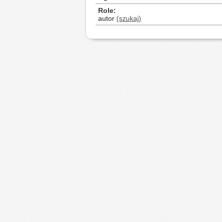
Role
autor
(szukaj)