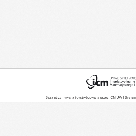
Baza utrzymywana i dystrybuowana przez
ICM UW
| System