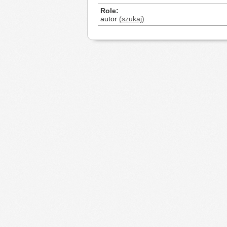
Role
autor
(szukaj)