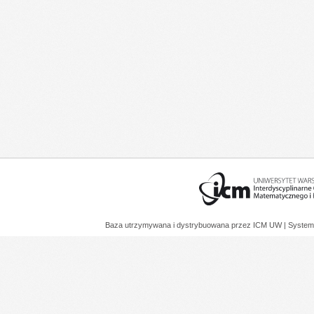
Baza utrzymywana i dystrybuowana przez
ICM UW
| System