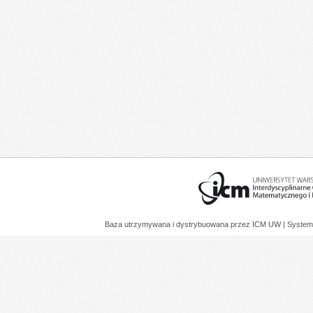
Baza utrzymywana i dystrybuowana przez
ICM UW
| System