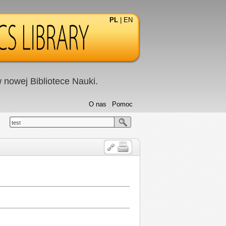
PL
|
EN
nowej Bibliotece Nauki.
O nas
Pomoc
test