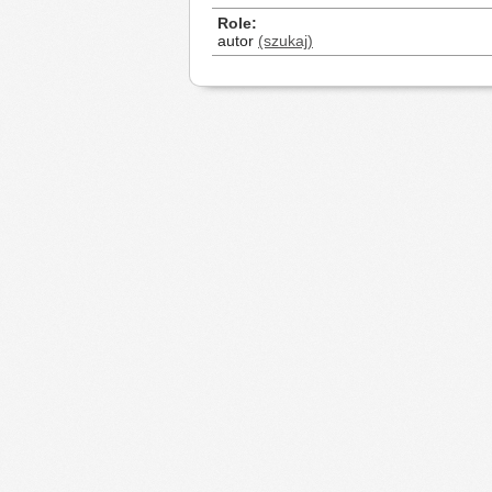
Role
autor
(szukaj)