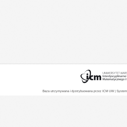
Baza utrzymywana i dystrybuowana przez
ICM UW
| System