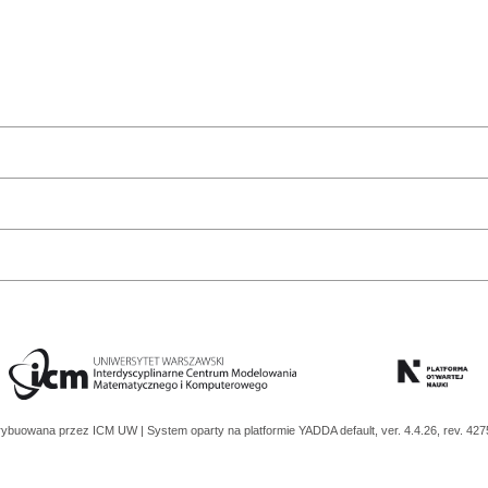
trybuowana przez
ICM UW
| System oparty na platformie
YADDA
default, ver. 4.4.26, rev. 42