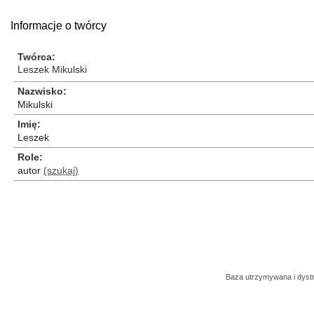
Informacje o twórcy
Twórca
Leszek Mikulski
Nazwisko
Mikulski
Imię
Leszek
Role
autor
(szukaj)
Baza utrzymywana i dys