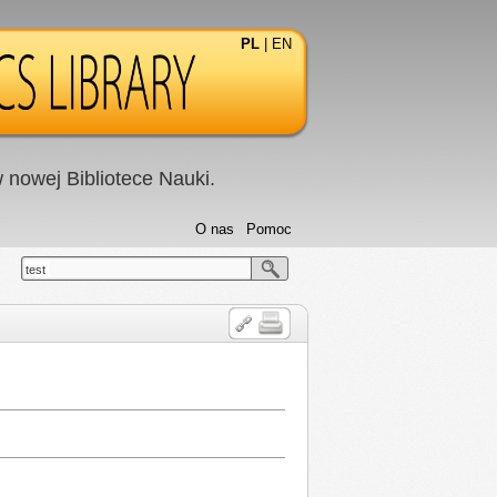
PL
|
EN
nowej Bibliotece Nauki.
O nas
Pomoc
test