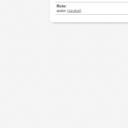
Role
autor
(szukaj)