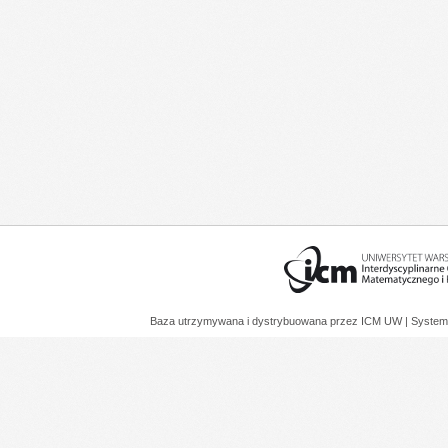
Baza utrzymywana i dystrybuowana przez
ICM UW
| System