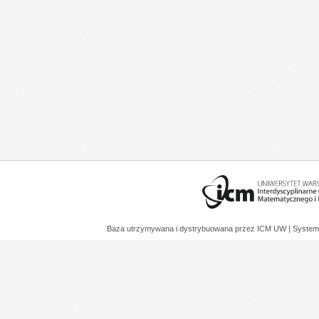
Baza utrzymywana i dystrybuowana przez
ICM UW
| System