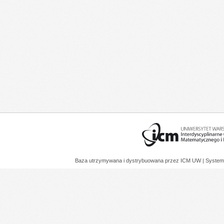
Baza utrzymywana i dystrybuowana przez
ICM UW
| System